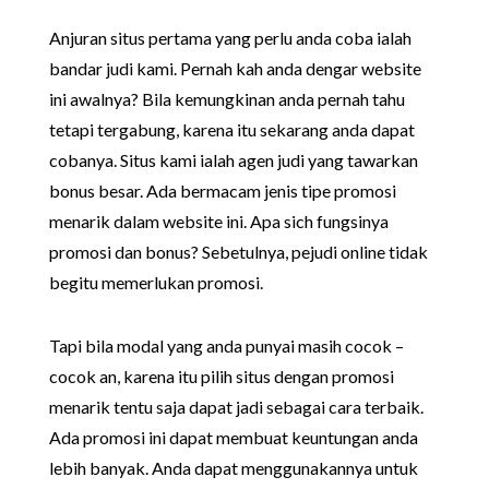
Anjuran situs pertama yang perlu anda coba ialah
bandar judi kami. Pernah kah anda dengar website
ini awalnya? Bila kemungkinan anda pernah tahu
tetapi tergabung, karena itu sekarang anda dapat
cobanya. Situs kami ialah agen judi yang tawarkan
bonus besar. Ada bermacam jenis tipe promosi
menarik dalam website ini. Apa sich fungsinya
promosi dan bonus? Sebetulnya, pejudi online tidak
begitu memerlukan promosi.
Tapi bila modal yang anda punyai masih cocok –
cocok an, karena itu pilih situs dengan promosi
menarik tentu saja dapat jadi sebagai cara terbaik.
Ada promosi ini dapat membuat keuntungan anda
lebih banyak. Anda dapat menggunakannya untuk