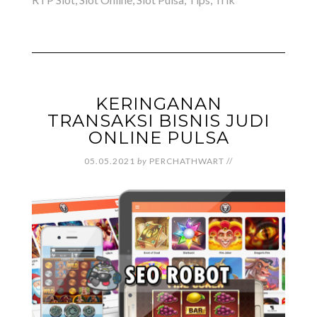
KERINGANAN
TRANSAKSI BISNIS JUDI
ONLINE PULSA
05.05.2021
by
PERCHATHWART
//