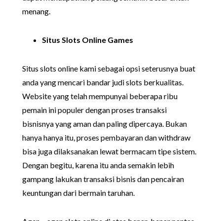
menang.
Situs Slots Online Games
Situs slots online kami sebagai opsi seterusnya buat
anda yang mencari bandar judi slots berkualitas.
Website yang telah mempunyai beberapa ribu
pemain ini populer dengan proses transaksi
bisnisnya yang aman dan paling dipercaya. Bukan
hanya hanya itu, proses pembayaran dan withdraw
bisa juga dilaksanakan lewat bermacam tipe sistem.
Dengan begitu, karena itu anda semakin lebih
gampang lakukan transaksi bisnis dan pencairan
keuntungan dari bermain taruhan.