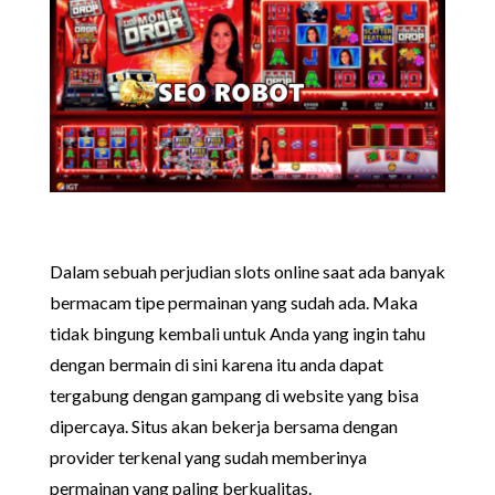
Dalam sebuah perjudian slots online saat ada banyak
bermacam tipe permainan yang sudah ada. Maka
tidak bingung kembali untuk Anda yang ingin tahu
dengan bermain di sini karena itu anda dapat
tergabung dengan gampang di website yang bisa
dipercaya. Situs akan bekerja bersama dengan
provider terkenal yang sudah memberinya
permainan yang paling berkualitas.