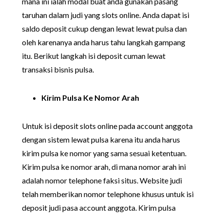
mana ini ialah modal buat anda gunakan pasang
taruhan dalam judi yang slots online. Anda dapat isi
saldo deposit cukup dengan lewat lewat pulsa dan
oleh karenanya anda harus tahu langkah gampang
itu. Berikut langkah isi deposit cuman lewat
transaksi bisnis pulsa.
Kirim Pulsa Ke Nomor Arah
Untuk isi deposit slots online pada account anggota
dengan sistem lewat pulsa karena itu anda harus
kirim pulsa ke nomor yang sama sesuai ketentuan.
Kirim pulsa ke nomor arah, di mana nomor arah ini
adalah nomor telephone faksi situs. Website judi
telah memberikan nomor telephone khusus untuk isi
deposit judi pasa account anggota. Kirim pulsa