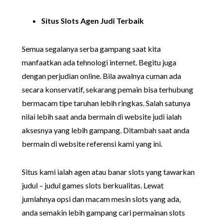
Situs Slots Agen Judi Terbaik
Semua segalanya serba gampang saat kita
manfaatkan ada tehnologi internet. Begitu juga
dengan perjudian online. Bila awalnya cuman ada
secara konservatif, sekarang pemain bisa terhubung
bermacam tipe taruhan lebih ringkas. Salah satunya
nilai lebih saat anda bermain di website judi ialah
aksesnya yang lebih gampang. Ditambah saat anda
bermain di website referensi kami yang ini.
Situs kami ialah agen atau banar slots yang tawarkan
judul – judul games slots berkualitas. Lewat
jumlahnya opsi dan macam mesin slots yang ada,
anda semakin lebih gampang cari permainan slots