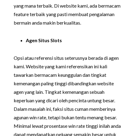
yang mana terbaik. Di website kami, ada bermacam
feature terbaik yang pasti membuat pengalaman
bermain anda makin berkualitas.
Agen Situs Slots
Opsi atau referensi situs seterusnya berada di agen
kami. Website yang kami referensikan ini kali
tawarkan bermacam keunggulan dan tingkat
kemenangan paling tinggi dibandingkan website
agen yang lain. Tingkat kemenangan sebuah
keperluan yang dicari oleh pencinta untung besar.
Dalam masalah ini, faksi situs cuman memberinya
agunan win rate, tetapi bukan tentu menang besar.
Minimal lewat prosentase win rate tinggi inilah anda
dapat mendapatkan peluang semakin besar untuk