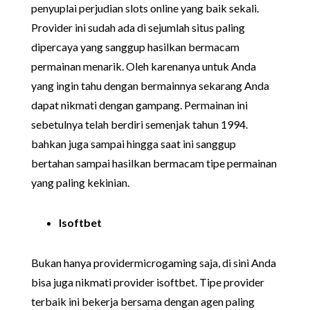
penyuplai perjudian slots online yang baik sekali.
Provider ini sudah ada di sejumlah situs paling
dipercaya yang sanggup hasilkan bermacam
permainan menarik. Oleh karenanya untuk Anda
yang ingin tahu dengan bermainnya sekarang Anda
dapat nikmati dengan gampang. Permainan ini
sebetulnya telah berdiri semenjak tahun 1994.
bahkan juga sampai hingga saat ini sanggup
bertahan sampai hasilkan bermacam tipe permainan
yang paling kekinian.
Isoftbet
Bukan hanya providermicrogaming saja, di sini Anda
bisa juga nikmati provider isoftbet. Tipe provider
terbaik ini bekerja bersama dengan agen paling