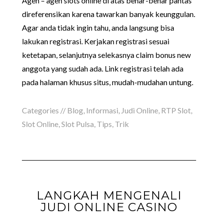
Agen – agen slots online di atas benar-benar pantas
direferensikan karena tawarkan banyak keunggulan.
Agar anda tidak ingin tahu, anda langsung bisa
lakukan registrasi. Kerjakan registrasi sesuai
ketetapan, selanjutnya selekasnya claim bonus new
anggota yang sudah ada. Link registrasi telah ada
pada halaman khusus situs, mudah-mudahan untung.
Categories //
Blog
,
Informasi
,
Judi Online
,
RTP Slot
,
Slot Online
,
Slot Pulsa
,
Tips
,
Trik
LANGKAH MENGENALI
JUDI ONLINE CASINO