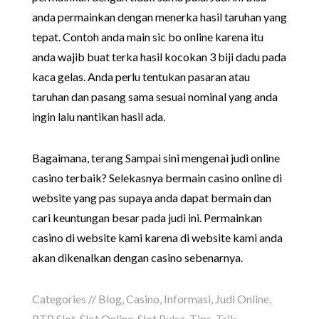
anda permainkan dengan menerka hasil taruhan yang
tepat. Contoh anda main sic bo online karena itu
anda wajib buat terka hasil kocokan 3 biji dadu pada
kaca gelas. Anda perlu tentukan pasaran atau
taruhan dan pasang sama sesuai nominal yang anda
ingin lalu nantikan hasil ada.
Bagaimana, terang Sampai sini mengenai judi online
casino terbaik? Selekasnya bermain casino online di
website yang pas supaya anda dapat bermain dan
cari keuntungan besar pada judi ini. Permainkan
casino di website kami karena di website kami anda
akan dikenalkan dengan casino sebenarnya.
Categories //
Blog
,
Casino
,
Informasi
,
Judi Online
,
RTP Slot
,
Slot Online
,
Slot Pulsa
,
Tips
,
Trik