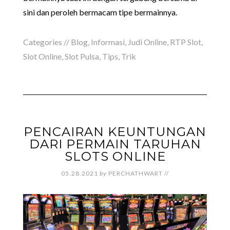
sini dan peroleh bermacam tipe bermainnya.
Categories //
Blog
,
Informasi
,
Judi Online
,
RTP Slot
,
Slot Online
,
Slot Pulsa
,
Tips
,
Trik
PENCAIRAN KEUNTUNGAN
DARI PERMAIN TARUHAN
SLOTS ONLINE
05.28.2021
by
PERCHATHWART
//