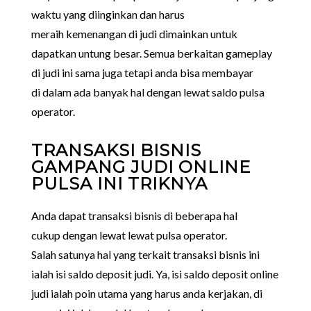
waktu yang diinginkan dan harus
meraih kemenangan di judi dimainkan untuk
dapatkan untung besar. Semua berkaitan gameplay
di judi ini sama juga tetapi anda bisa membayar
di dalam ada banyak hal dengan lewat saldo pulsa
operator.
TRANSAKSI BISNIS
GAMPANG JUDI ONLINE
PULSA INI TRIKNYA
Anda dapat transaksi bisnis di beberapa hal
cukup dengan lewat lewat pulsa operator.
Salah satunya hal yang terkait transaksi bisnis ini
ialah isi saldo deposit judi. Ya, isi saldo deposit online
judi ialah poin utama yang harus anda kerjakan, di