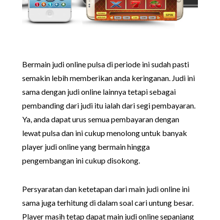
Bermain judi online pulsa di periode ini sudah pasti
semakin lebih memberikan anda keringanan. Judi ini
sama dengan judi online lainnya tetapi sebagai
pembanding dari judi itu ialah dari segi pembayaran.
Ya, anda dapat urus semua pembayaran dengan
lewat pulsa dan ini cukup menolong untuk banyak
player judi online yang bermain hingga
pengembangan ini cukup disokong.
Persyaratan dan ketetapan dari main judi online ini
sama juga terhitung di dalam soal cari untung besar.
Player masih tetap dapat main judi online sepanjang