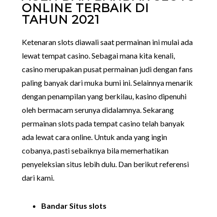
ONLINE TERBAIK DI
TAHUN 2021
Ketenaran slots diawali saat permainan ini mulai ada
lewat tempat casino. Sebagai mana kita kenali,
casino merupakan pusat permainan judi dengan fans
paling banyak dari muka bumi ini. Selainnya menarik
dengan penampilan yang berkilau, kasino dipenuhi
oleh bermacam serunya didalamnya. Sekarang
permainan slots pada tempat casino telah banyak
ada lewat cara online. Untuk anda yang ingin
cobanya, pasti sebaiknya bila memerhatikan
penyeleksian situs lebih dulu. Dan berikut referensi
dari kami.
Bandar Situs slots