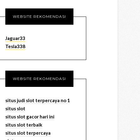
WEBSITE REKOMENDASI
Jaguar33
Tesla338
WEBSITE REKOMENDASI
situs judi slot terpercaya no 1
situs slot
situs slot gacor hari ini
situs slot terbaik
situs slot terpercaya