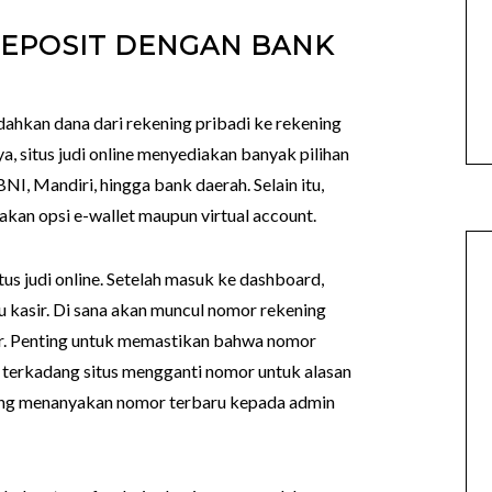
EPOSIT DENGAN BANK
dahkan dana dari rekening pribadi ke rekening
ya, situs judi online menyediakan banyak pilihan
NI, Mandiri, hingga bank daerah. Selain itu,
akan opsi e-wallet maupun virtual account.
us judi online. Setelah masuk ke dashboard,
kasir. Di sana akan muncul nomor rekening
er. Penting untuk memastikan bahwa nomor
na terkadang situs mengganti nomor untuk alasan
sung menanyakan nomor terbaru kepada admin