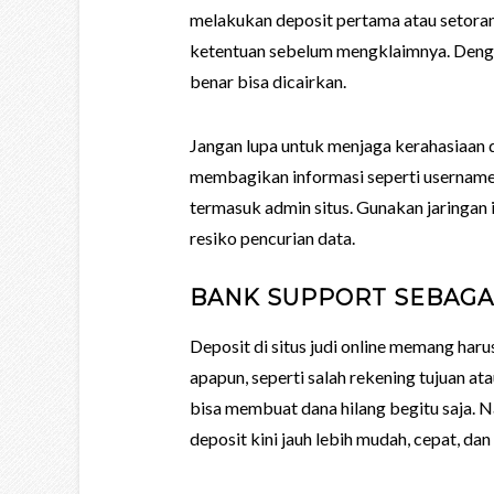
melakukan deposit pertama atau setoran
ketentuan sebelum mengklaimnya. Denga
benar bisa dicairkan.
Jangan lupa untuk menjaga kerahasiaan d
membagikan informasi seperti username
termasuk admin situs. Gunakan jaringan 
resiko pencurian data.
BANK SUPPORT SEBAGAI
Deposit di situs judi online memang haru
apapun, seperti salah rekening tujuan ata
bisa membuat dana hilang begitu saja. 
deposit kini jauh lebih mudah, cepat, dan