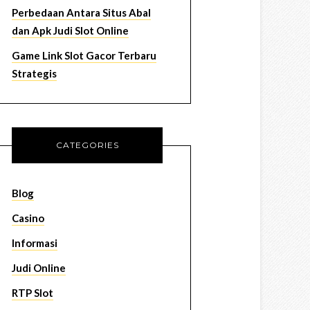
Perbedaan Antara Situs Abal
dan Apk Judi Slot Online
Game Link Slot Gacor Terbaru
Strategis
CATEGORIES
Blog
Casino
Informasi
Judi Online
RTP Slot