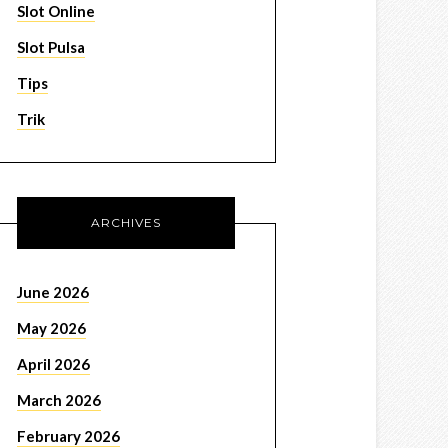
Slot Online
Slot Pulsa
Tips
Trik
ARCHIVES
June 2026
May 2026
April 2026
March 2026
February 2026