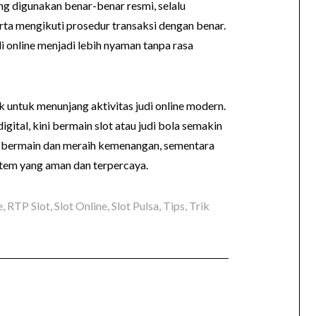
ng digunakan benar-benar resmi, selalu
rta mengikuti prosedur transaksi dengan benar.
i online menjadi lebih nyaman tanpa rasa
k untuk menunjang aktivitas judi online modern.
ital, kini bermain slot atau judi bola semakin
gi bermain dan meraih kemenangan, sementara
istem yang aman dan terpercaya.
e
,
RTP Slot
,
Slot Online
,
Slot Pulsa
,
Tips
,
Trik