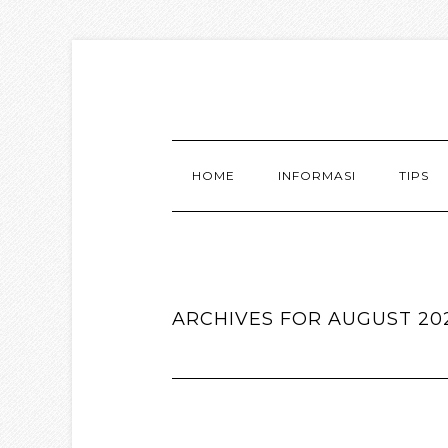
HOME
INFORMASI
TIPS
ARCHIVES FOR AUGUST 20