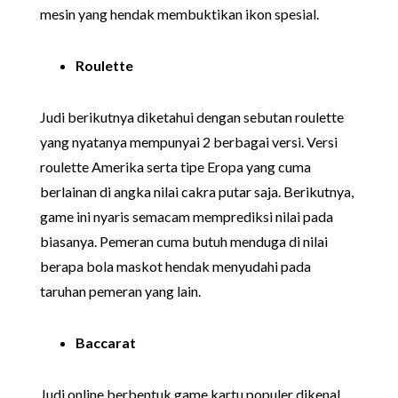
mesin yang hendak membuktikan ikon spesial.
Roulette
Judi berikutnya diketahui dengan sebutan roulette
yang nyatanya mempunyai 2 berbagai versi. Versi
roulette Amerika serta tipe Eropa yang cuma
berlainan di angka nilai cakra putar saja. Berikutnya,
game ini nyaris semacam memprediksi nilai pada
biasanya. Pemeran cuma butuh menduga di nilai
berapa bola maskot hendak menyudahi pada
taruhan pemeran yang lain.
Baccarat
Judi online berbentuk game kartu populer dikenal