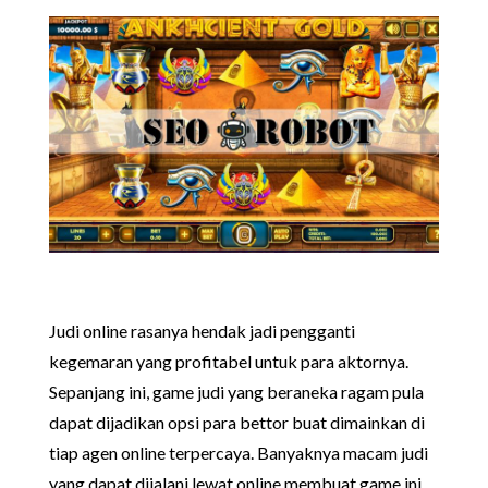
Judi online rasanya hendak jadi pengganti
kegemaran yang profitabel untuk para aktornya.
Sepanjang ini, game judi yang beraneka ragam pula
dapat dijadikan opsi para bettor buat dimainkan di
tiap agen online terpercaya. Banyaknya macam judi
yang dapat dijalani lewat online membuat game ini