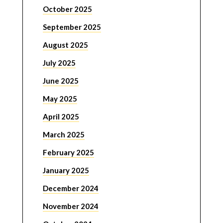
October 2025
September 2025
August 2025
July 2025
June 2025
May 2025
April 2025
March 2025
February 2025
January 2025
December 2024
November 2024