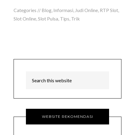
Categories //
Blog
,
Informasi
,
Judi Online
,
RTP Slot
,
Slot Online
,
Slot Pulsa
,
Tips
,
Trik
WEBSITE REKOMENDASI