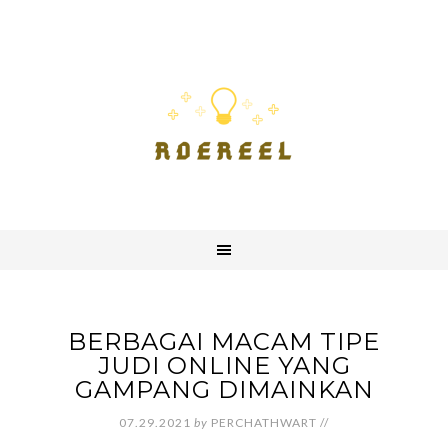
BERBAGAI MACAM TIPE
JUDI ONLINE YANG
GAMPANG DIMAINKAN
07.29.2021
by
PERCHATHWART
//