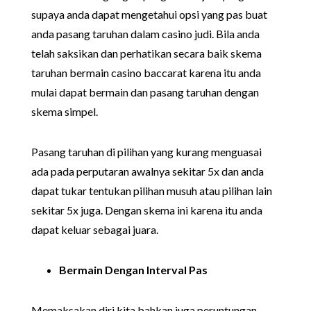
supaya anda dapat mengetahui opsi yang pas buat
anda pasang taruhan dalam casino judi. Bila anda
telah saksikan dan perhatikan secara baik skema
taruhan bermain casino baccarat karena itu anda
mulai dapat bermain dan pasang taruhan dengan
skema simpel.
Pasang taruhan di pilihan yang kurang menguasai
ada pada perputaran awalnya sekitar 5x dan anda
dapat tukar tentukan pilihan musuh atau pilihan lain
sekitar 5x juga. Dengan skema ini karena itu anda
dapat keluar sebagai juara.
Bermain Dengan Interval Pas
Memaksakan diri kita bahkan juga peruntungan