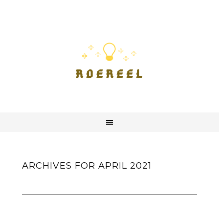
ARCHIVES FOR APRIL 2021