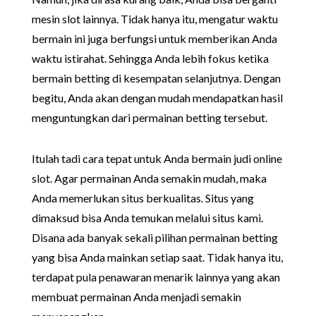
mesin slot lainnya. Tidak hanya itu, mengatur waktu
bermain ini juga berfungsi untuk memberikan Anda
waktu istirahat. Sehingga Anda lebih fokus ketika
bermain betting di kesempatan selanjutnya. Dengan
begitu, Anda akan dengan mudah mendapatkan hasil
menguntungkan dari permainan betting tersebut.
Itulah tadi cara tepat untuk Anda bermain judi online
slot. Agar permainan Anda semakin mudah, maka
Anda memerlukan situs berkualitas. Situs yang
dimaksud bisa Anda temukan melalui situs kami.
Disana ada banyak sekali pilihan permainan betting
yang bisa Anda mainkan setiap saat. Tidak hanya itu,
terdapat pula penawaran menarik lainnya yang akan
membuat permainan Anda menjadi semakin