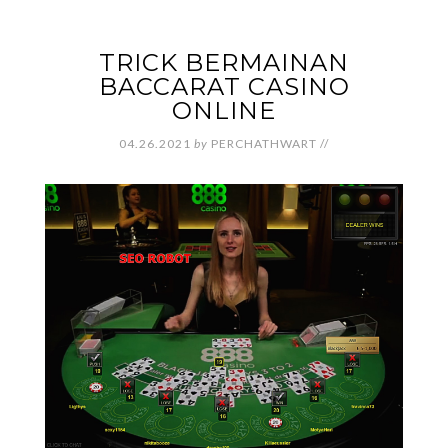
TRICK BERMAINAN
BACCARAT CASINO
ONLINE
04.26.2021
by
PERCHATHWART
//