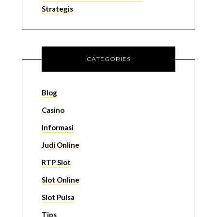
Strategis
CATEGORIES
Blog
Casino
Informasi
Judi Online
RTP Slot
Slot Online
Slot Pulsa
Tips