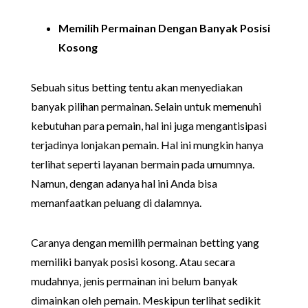
Memilih Permainan Dengan Banyak Posisi
Kosong
Sebuah situs betting tentu akan menyediakan
banyak pilihan permainan. Selain untuk memenuhi
kebutuhan para pemain, hal ini juga mengantisipasi
terjadinya lonjakan pemain. Hal ini mungkin hanya
terlihat seperti layanan bermain pada umumnya.
Namun, dengan adanya hal ini Anda bisa
memanfaatkan peluang di dalamnya.
Caranya dengan memilih permainan betting yang
memiliki banyak posisi kosong. Atau secara
mudahnya, jenis permainan ini belum banyak
dimainkan oleh pemain. Meskipun terlihat sedikit