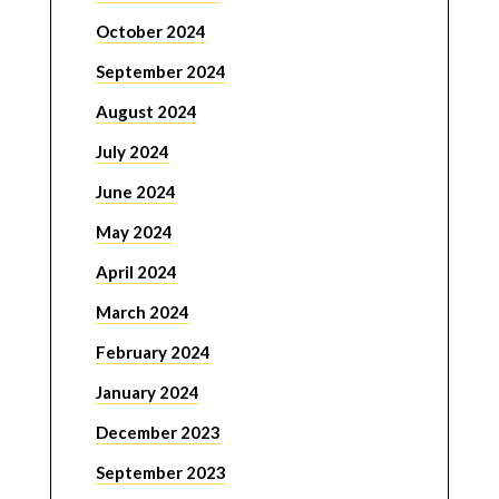
October 2024
September 2024
August 2024
July 2024
June 2024
May 2024
April 2024
March 2024
February 2024
January 2024
December 2023
September 2023