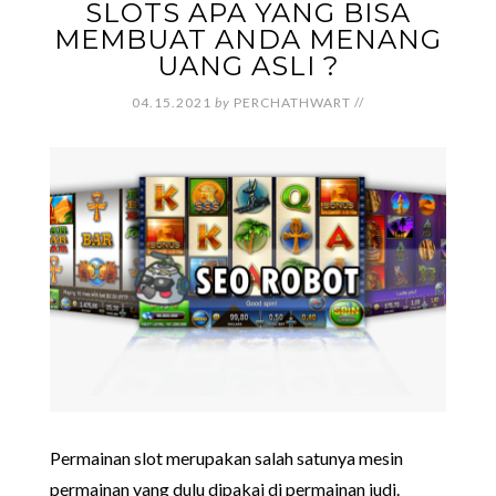
SLOTS APA YANG BISA
MEMBUAT ANDA MENANG
UANG ASLI ?
04.15.2021
by
PERCHATHWART
//
Permainan slot merupakan salah satunya mesin
permainan yang dulu dipakai di permainan judi.