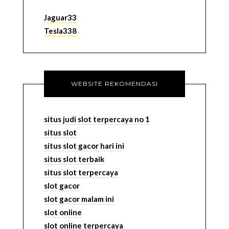
Jaguar33
Tesla338
WEBSITE REKOMENDASI
situs judi slot terpercaya no 1
situs slot
situs slot gacor hari ini
situs slot terbaik
situs slot terpercaya
slot gacor
slot gacor malam ini
slot online
slot online terpercaya