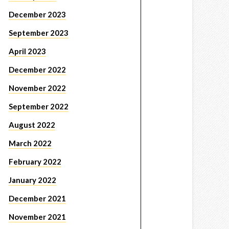
December 2023
September 2023
April 2023
December 2022
November 2022
September 2022
August 2022
March 2022
February 2022
January 2022
December 2021
November 2021