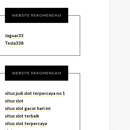
WEBSITE REKOMENDASI
Jaguar33
Tesla338
WEBSITE REKOMENDASI
situs judi slot terpercaya no 1
situs slot
situs slot gacor hari ini
situs slot terbaik
situs slot terpercaya