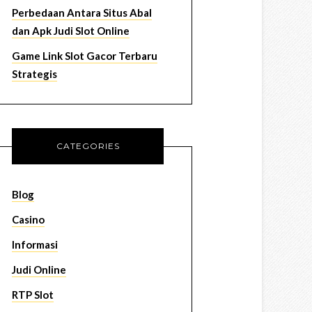
Perbedaan Antara Situs Abal
dan Apk Judi Slot Online
Game Link Slot Gacor Terbaru
Strategis
CATEGORIES
Blog
Casino
Informasi
Judi Online
RTP Slot