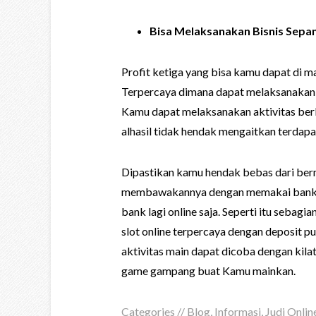
Bisa Melaksanakan Bisnis Sepa
Profit ketiga yang bisa kamu dapat di ma
Terpercaya dimana dapat melaksanakan bi
Kamu dapat melaksanakan aktivitas ber
alhasil tidak hendak mengaitkan terdapa
Dipastikan kamu hendak bebas dari ber
membawakannya dengan memakai bank d
bank lagi online saja. Seperti itu sebagia
slot online terpercaya dengan deposit 
aktivitas main dapat dicoba dengan kil
game gampang buat Kamu mainkan.
Categories //
Blog
,
Informasi
,
Judi Onlin