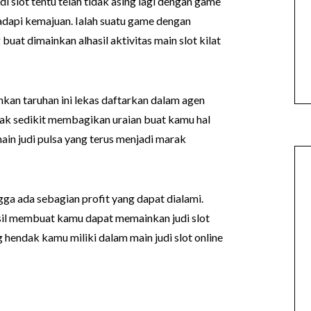
 slot tentu telah tidak asing lagi dengan game
hadapi kemajuan. Ialah suatu game dengan
uat dimainkan alhasil aktivitas main slot kilat
an taruhan ini lekas daftarkan dalam agen
ndak sedikit membagikan uraian buat kamu hal
 main judi pulsa yang terus menjadi marak
a ada sebagian profit yang dapat dialami.
hasil membuat kamu dapat memainkan judi slot
g hendak kamu miliki dalam main judi slot online