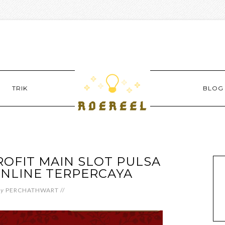
TRIK
BLOG
ROFIT MAIN SLOT PULSA
ONLINE TERPERCAYA
by
PERCHATHWART
//