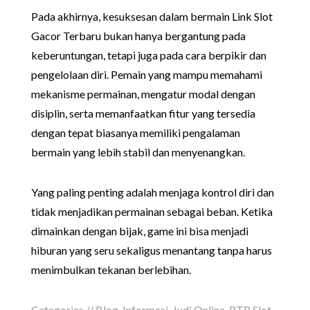
Pada akhirnya, kesuksesan dalam bermain Link Slot
Gacor Terbaru bukan hanya bergantung pada
keberuntungan, tetapi juga pada cara berpikir dan
pengelolaan diri. Pemain yang mampu memahami
mekanisme permainan, mengatur modal dengan
disiplin, serta memanfaatkan fitur yang tersedia
dengan tepat biasanya memiliki pengalaman
bermain yang lebih stabil dan menyenangkan.
Yang paling penting adalah menjaga kontrol diri dan
tidak menjadikan permainan sebagai beban. Ketika
dimainkan dengan bijak, game ini bisa menjadi
hiburan yang seru sekaligus menantang tanpa harus
menimbulkan tekanan berlebihan.
Categories //
Blog
,
Informasi
,
Judi Online
,
RTP Slot
,