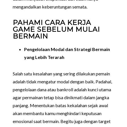
mengandalkan keberuntungan semata.
PAHAMI CARA KERJA
GAME SEBELUM MULAI
BERMAIN
Pengelolaan Modal dan Strategi Bermain
yang Lebih Terarah
Salah satu kesalahan yang sering dilakukan pemain
adalah tidak mengatur modal dengan baik. Padahal,
pengelolaan dana atau bankroll adalah kunci utama
agar permainan tetap bisa dinikmati dalam jangka
panjang. Menentukan batas kekalahan sejak awal
akan membantu kamu menghindari keputusan
emosional saat bermain. Begitu juga dengan target