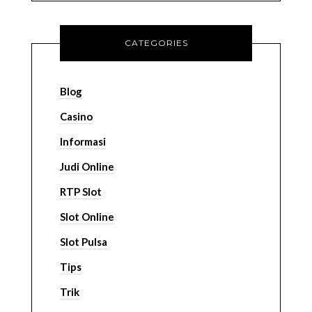
CATEGORIES
Blog
Casino
Informasi
Judi Online
RTP Slot
Slot Online
Slot Pulsa
Tips
Trik