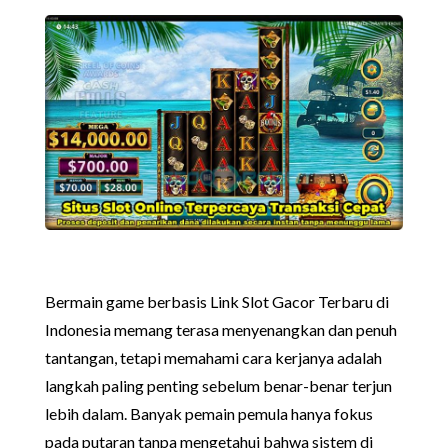
Bermain game berbasis Link Slot Gacor Terbaru di
Indonesia memang terasa menyenangkan dan penuh
tantangan, tetapi memahami cara kerjanya adalah
langkah paling penting sebelum benar-benar terjun
lebih dalam. Banyak pemain pemula hanya fokus
pada putaran tanpa mengetahui bahwa sistem di