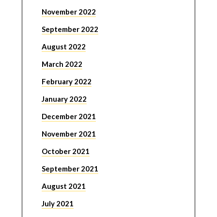
November 2022
September 2022
August 2022
March 2022
February 2022
January 2022
December 2021
November 2021
October 2021
September 2021
August 2021
July 2021