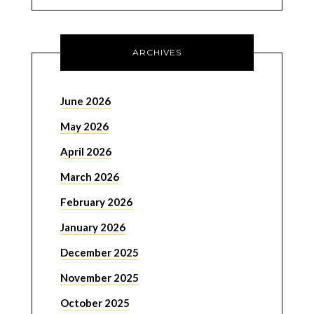
ARCHIVES
June 2026
May 2026
April 2026
March 2026
February 2026
January 2026
December 2025
November 2025
October 2025