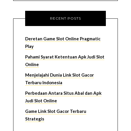
RECENT POSTS
Deretan Game Slot Online Pragmatic
Play
Pahami Syarat Ketentuan Apk Judi Slot
Online
Menjelajahi Dunia Link Slot Gacor
Terbaru Indonesia
Perbedaan Antara Situs Abal dan Apk
Judi Slot Online
Game Link Slot Gacor Terbaru
Strategis