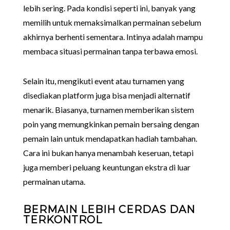
lebih sering. Pada kondisi seperti ini, banyak yang
memilih untuk memaksimalkan permainan sebelum
akhirnya berhenti sementara. Intinya adalah mampu
membaca situasi permainan tanpa terbawa emosi.
Selain itu, mengikuti event atau turnamen yang
disediakan platform juga bisa menjadi alternatif
menarik. Biasanya, turnamen memberikan sistem
poin yang memungkinkan pemain bersaing dengan
pemain lain untuk mendapatkan hadiah tambahan.
Cara ini bukan hanya menambah keseruan, tetapi
juga memberi peluang keuntungan ekstra di luar
permainan utama.
BERMAIN LEBIH CERDAS DAN
TERKONTROL