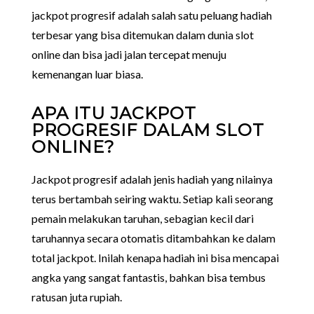
jackpot progresif adalah salah satu peluang hadiah
terbesar yang bisa ditemukan dalam dunia slot
online dan bisa jadi jalan tercepat menuju
kemenangan luar biasa.
APA ITU JACKPOT
PROGRESIF DALAM SLOT
ONLINE?
Jackpot progresif adalah jenis hadiah yang nilainya
terus bertambah seiring waktu. Setiap kali seorang
pemain melakukan taruhan, sebagian kecil dari
taruhannya secara otomatis ditambahkan ke dalam
total jackpot. Inilah kenapa hadiah ini bisa mencapai
angka yang sangat fantastis, bahkan bisa tembus
ratusan juta rupiah.