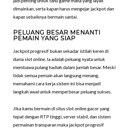
jadi penting untuk tahu game mana yang layak
dimainkan, serta kapan harus mengejar jackpot dan
kapan sebaiknya bermain santai.
PELUANG BESAR MENANTI
PEMAIN YANG SIAP
Jackpot progresif bukan sekadar istilah keren di
dunia slot online. Ia adalah peluang nyata untuk
membawa pulang hadiah dalam jumlah besar. Meski
tidak semua pemain akan langsung menang,
memahami cara kerja sistem ini bisa menjadi
langkah awal untuk memperbesar peluang sukses.
Jika kamu bermain di situs slot online gacor yang
tepat dengan RTP tinggi, server stabil, dan sistem
permainan transparan maka jackpot progresif