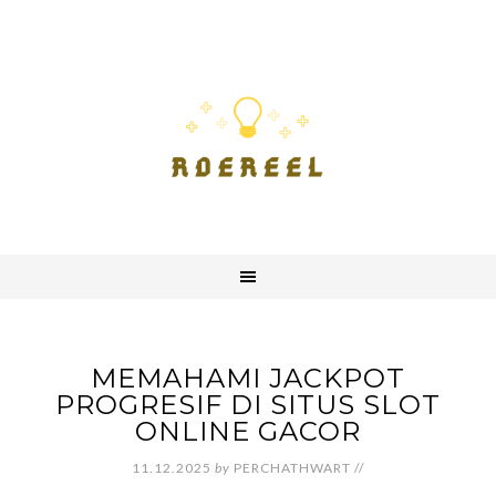
MEMAHAMI JACKPOT
PROGRESIF DI SITUS SLOT
ONLINE GACOR
11.12.2025
by
PERCHATHWART
//