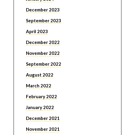
December 2023
September 2023
April 2023
December 2022
November 2022
September 2022
August 2022
March 2022
February 2022
January 2022
December 2021
November 2021