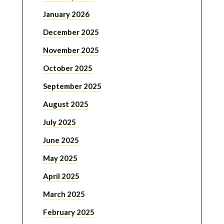
January 2026
December 2025
November 2025
October 2025
September 2025
August 2025
July 2025
June 2025
May 2025
April 2025
March 2025
February 2025