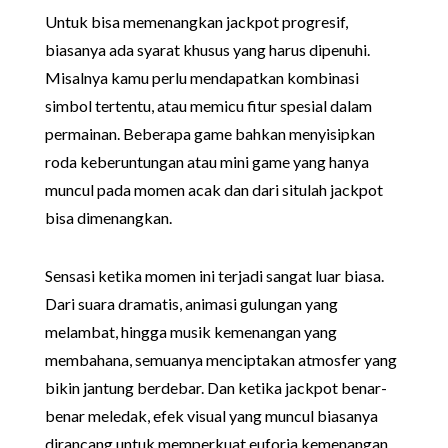
Untuk bisa memenangkan jackpot progresif,
biasanya ada syarat khusus yang harus dipenuhi.
Misalnya kamu perlu mendapatkan kombinasi
simbol tertentu, atau memicu fitur spesial dalam
permainan. Beberapa game bahkan menyisipkan
roda keberuntungan atau mini game yang hanya
muncul pada momen acak dan dari situlah jackpot
bisa dimenangkan.
Sensasi ketika momen ini terjadi sangat luar biasa.
Dari suara dramatis, animasi gulungan yang
melambat, hingga musik kemenangan yang
membahana, semuanya menciptakan atmosfer yang
bikin jantung berdebar. Dan ketika jackpot benar-
benar meledak, efek visual yang muncul biasanya
dirancang untuk memperkuat euforia kemenangan.